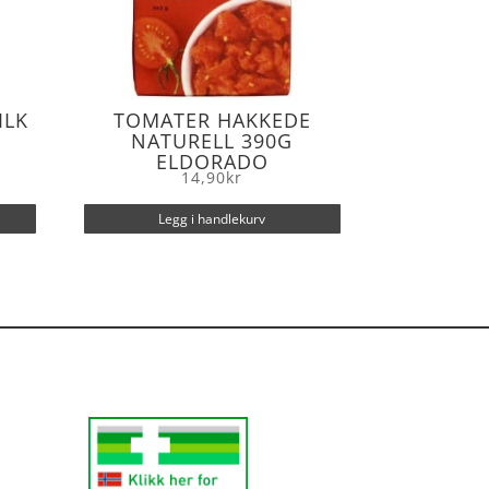
ILK
TOMATER HAKKEDE
NATURELL 390G
ELDORADO
14,90
kr
Legg i handlekurv