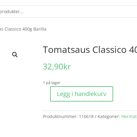
s Classico 400g Barilla
Tomatsaus Classico 40
32,90
kr
1 på lager
Legg i handlekurv
Tomatsaus
Classico
400g
Produktnummer:
110618
Kategorier:
Hermat
Barilla
antall