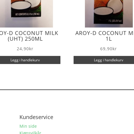
OY-D COCONUT MILK
AROY-D COCONUT M
(UHT) 250ML
1L
24,90
kr
69,90
kr
Legg i handlekurv
Legg i handlekurv
Kundeservice
Min side
Kjøpsvilkår