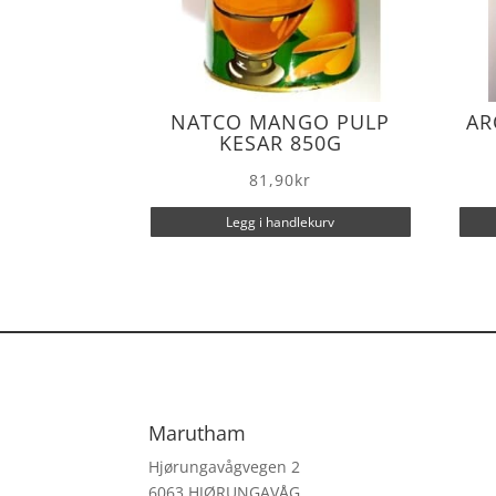
NATCO MANGO PULP
AR
KESAR 850G
81,90
kr
Legg i handlekurv
Marutham
Hjørungavågvegen 2
6063 HJØRUNGAVÅG