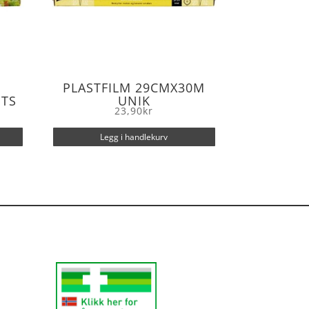
PLASTFILM 29CMX30M
ITS
UNIK
23,90
kr
Legg i handlekurv