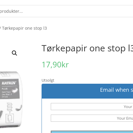
/ Tørkepapir one stop l3
Tørkepapir one stop l
17,90
kr
Utsolgt
Email when s