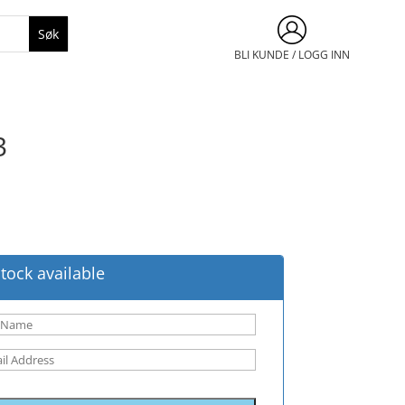
BLI KUNDE / LOGG INN
3
tock available