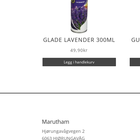
GLADE LAVENDER 300ML
GU
49,90
kr
Legg i handlekurv
Marutham
Hjørungavågvegen 2
6063 HJØRUNGAVÅG