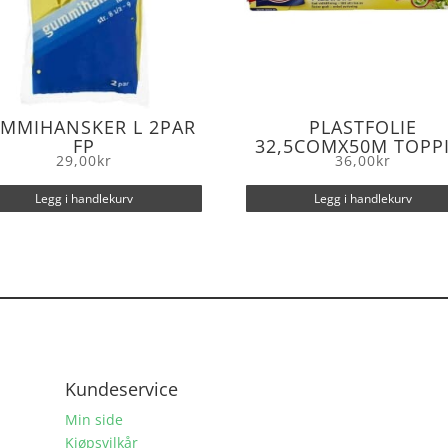
MMIHANSKER L 2PAR
PLASTFOLIE
FP
32,5COMX50M TOPP
29,00
kr
36,00
kr
Legg i handlekurv
Legg i handlekurv
Kundeservice
Min side
Kjøpsvilkår