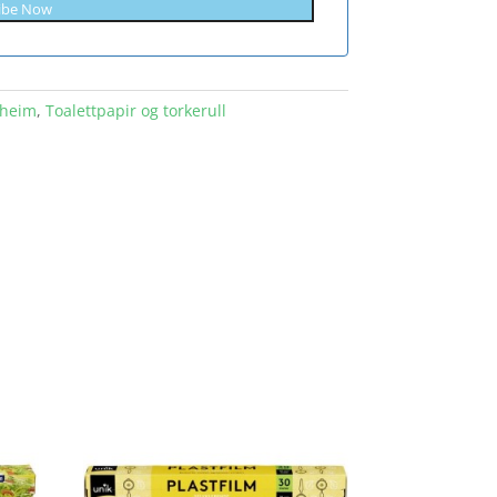
ibe Now
 heim
,
Toalettpapir og torkerull