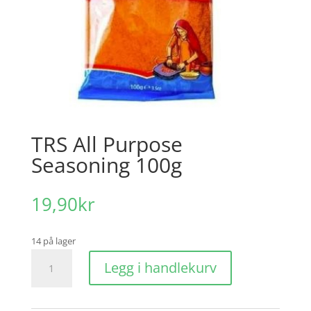
TRS All Purpose
Seasoning 100g
19,90
kr
14 på lager
TRS
Legg i handlekurv
All
Purpose
Seasoning