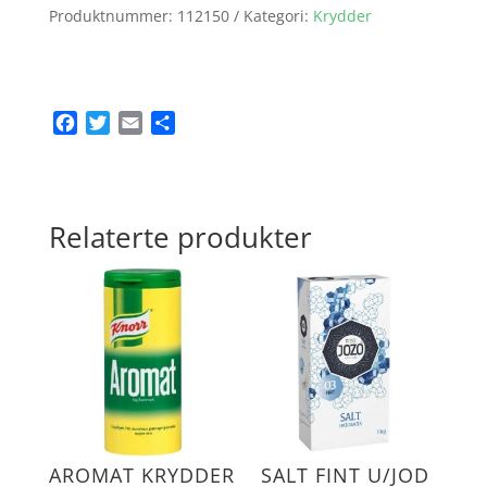
100g
Produktnummer:
112150
Kategori:
Krydder
antall
F
T
E
S
a
w
m
h
c
i
a
a
e
t
i
r
b
t
l
e
Relaterte produkter
o
e
o
r
k
AROMAT KRYDDER
SALT FINT U/JOD