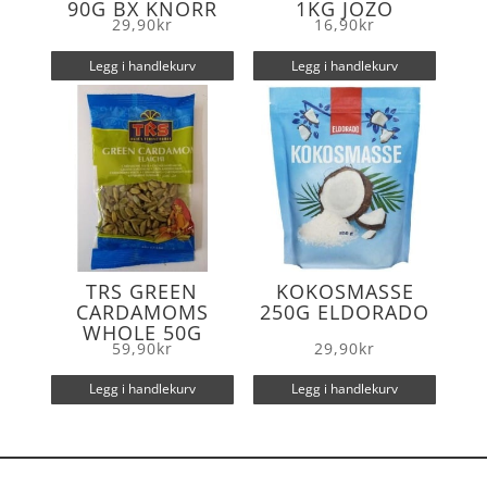
90G BX KNORR
1KG JOZO
29,90
kr
16,90
kr
Legg i handlekurv
Legg i handlekurv
TRS GREEN
KOKOSMASSE
CARDAMOMS
250G ELDORADO
WHOLE 50G
59,90
kr
29,90
kr
Legg i handlekurv
Legg i handlekurv