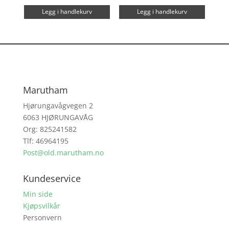
Legg i handlekurv
Legg i handlekurv
Marutham
Hjørungavågvegen 2
6063 HJØRUNGAVÅG
Org: 825241582
Tlf: 46964195
Post@old.marutham.no
Kundeservice
Min side
Kjøpsvilkår
Personvern