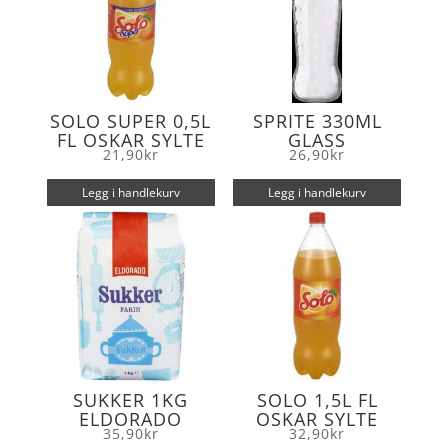
SOLO SUPER 0,5L
SPRITE 330ML
FL OSKAR SYLTE
GLASS
21,90
kr
26,90
kr
Legg i handlekurv
Legg i handlekurv
SUKKER 1KG
SOLO 1,5L FL
ELDORADO
OSKAR SYLTE
35,90
kr
32,90
kr