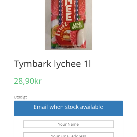
Tymbark lychee 1l
28,90
kr
Utsolgt
Email when stock available