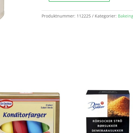
Økologisk
75g
Produktnummer:
112225
Kategorier:
Bakein
Helios
antall