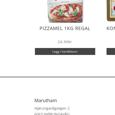
PIZZAMEL 1KG REGAL
KO
24,90
kr
Legg i handlekurv
Marutham
Hjørungavågvegen 2
6063 HJØRUNGAVÅG