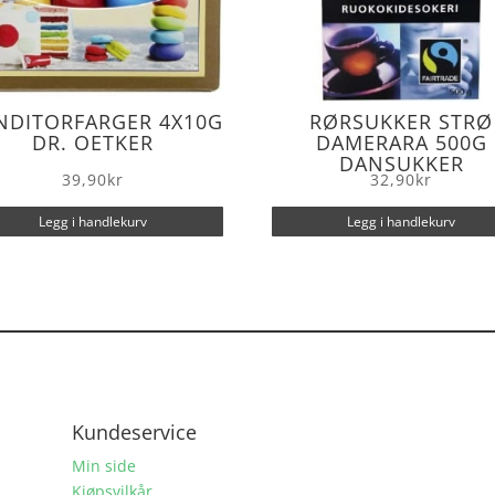
NDITORFARGER 4X10G
RØRSUKKER STRØ
DR. OETKER
DAMERARA 500G
DANSUKKER
39,90
kr
32,90
kr
Legg i handlekurv
Legg i handlekurv
Kundeservice
Min side
Kjøpsvilkår