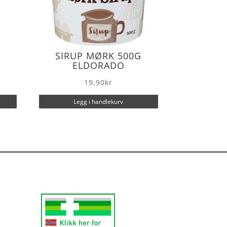
SIRUP MØRK 500G
ELDORADO
19,90
kr
Legg i handlekurv