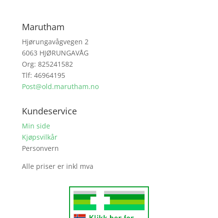
Marutham
Hjørungavågvegen 2
6063 HJØRUNGAVÅG
Org: 825241582
Tlf: 46964195
Post@old.marutham.no
Kundeservice
Min side
Kjøpsvilkår
Personvern
Alle priser er inkl mva