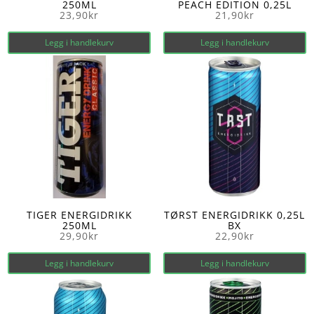
250ML
PEACH EDITION 0,25L
23,90
kr
21,90
kr
Legg i handlekurv
Legg i handlekurv
TIGER ENERGIDRIKK
TØRST ENERGIDRIKK 0,25L
250ML
BX
29,90
kr
22,90
kr
Legg i handlekurv
Legg i handlekurv