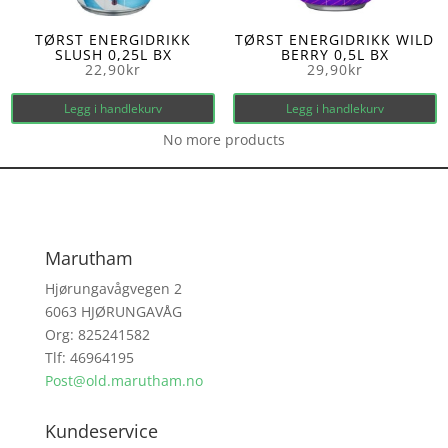
TØRST ENERGIDRIKK
TØRST ENERGIDRIKK WILD
SLUSH 0,25L BX
BERRY 0,5L BX
22,90
kr
29,90
kr
Legg i handlekurv
Legg i handlekurv
No more products
Marutham
Hjørungavågvegen 2
6063 HJØRUNGAVÅG
Org: 825241582
Tlf: 46964195
Post@old.marutham.no
Kundeservice