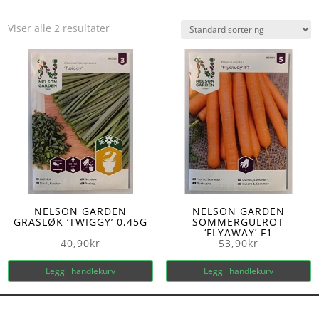
Viser alle 2 resultater
NELSON GARDEN
NELSON GARDEN
GRASLØK ‘TWIGGY’ 0,45G
SOMMERGULROT
‘FLYAWAY’ F1
40,90
kr
53,90
kr
Legg i handlekurv
Legg i handlekurv