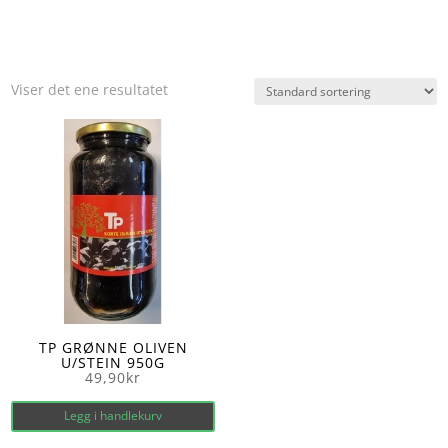
Viser det ene resultatet
TP GRØNNE OLIVEN
U/STEIN 950G
49,90
kr
Legg i handlekurv