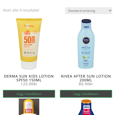
Viser alle 9 resultater
DERMA SUN KIDS LOTION
NIVEA AFTER SUN LOTION
SPF50 150ML
200ML
125,90
kr
80,90
kr
Legg i handlekurv
Legg i handlekurv