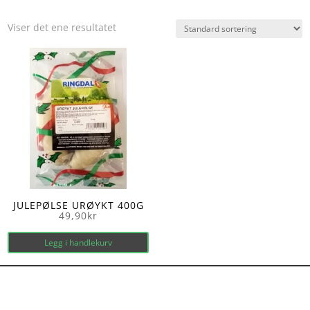
Viser det ene resultatet
JULEPØLSE URØYKT 400G
49,90
kr
Legg i handlekurv