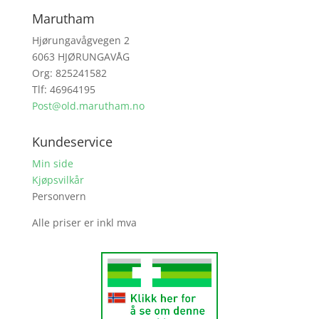
Marutham
Hjørungavågvegen 2
6063 HJØRUNGAVÅG
Org: 825241582
Tlf: 46964195
Post@old.marutham.no
Kundeservice
Min side
Kjøpsvilkår
Personvern
Alle priser er inkl mva