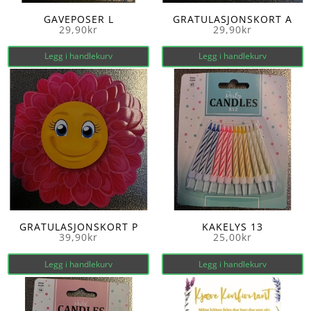
GAVEPOSER L
GRATULASJONSKORT A
29,90
kr
29,90
kr
Legg i handlekurv
Legg i handlekurv
GRATULASJONSKORT P
KAKELYS 13
39,90
kr
25,00
kr
Legg i handlekurv
Legg i handlekurv