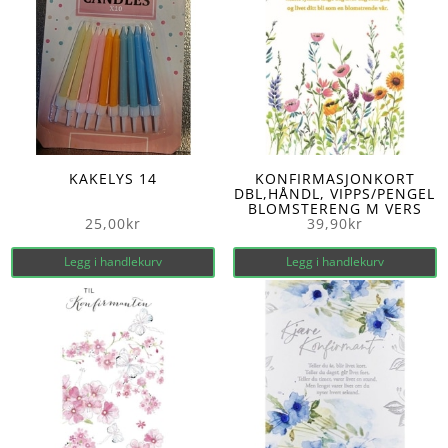
KAKELYS 14
KONFIRMASJONKORT
DBL,HÅNDL, VIPPS/PENGEL
BLOMSTERENG M VERS
25,00
kr
39,90
kr
Legg i handlekurv
Legg i handlekurv