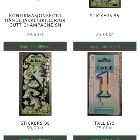
KONFIRMASJONSKORT
STICKERS 35
HÅNDL.JAKKE/BRILLER/UR
GUTT CHAMPAGNE SN
49,90
kr
25,00
kr
Legg i handlekurv
Legg i handlekurv
STICKERS 38
TALL LYS
30,00
kr
25,00
kr
Legg i handlekurv
Legg i handlekurv