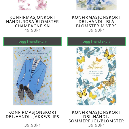
KONFIRMASJONKORT
KONFIRMASJONSKORT
HÅNDL.ROSA BLOMSTER
DBL,HÅNDL, BLÅ
CHAMPAGNE SN
BLOMSTER M VERS
49,90
kr
39,90
kr
Legg i handlekurv
Legg i handlekurv
KONFIRMASJONSKORT
KONFIRMASJONSKORT
DBL,HÅNDL, JAKKE/SLIPS
DBL,HÅNDL,
SOMMERFUGL/BLOMSTER
39,90
kr
39,90
kr