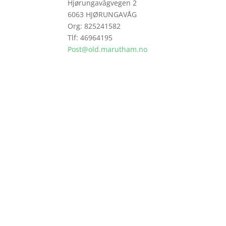
Hjørungavågvegen 2
6063 HJØRUNGAVÅG
Org: 825241582
Tlf: 46964195
Post@old.marutham.no