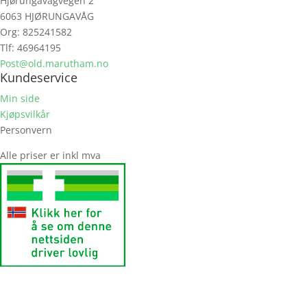
Hjørungavågvegen 2
6063 HJØRUNGAVÅG
Org: 825241582
Tlf: 46964195
Post@old.marutham.no
Kundeservice
Min side
Kjøpsvilkår
Personvern
Alle priser er inkl mva