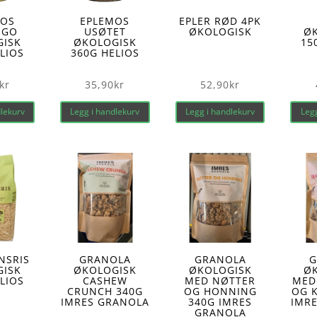
MOS
EPLEMOS
EPLER RØD 4PK
NGO
USØTET
ØKOLOGISK
Ø
GISK
ØKOLOGISK
15
LIOS
360G HELIOS
kr
35,90
kr
52,90
kr
dlekurv
Legg i handlekurv
Legg i handlekurv
Legg
NSRIS
GRANOLA
GRANOLA
G
GISK
ØKOLOGISK
ØKOLOGISK
Ø
LIOS
CASHEW
MED NØTTER
MED
CRUNCH 340G
OG HONNING
OG 
IMRES GRANOLA
340G IMRES
IMR
GRANOLA