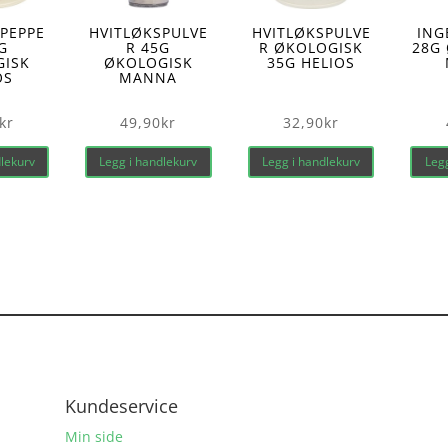
PEPPE
HVITLØKSPULVE
HVITLØKSPULVE
ING
G
R 45G
R ØKOLOGISK
28G
GISK
ØKOLOGISK
35G HELIOS
OS
MANNA
kr
49,90
kr
32,90
kr
dlekurv
Legg i handlekurv
Legg i handlekurv
Legg
Kundeservice
Min side