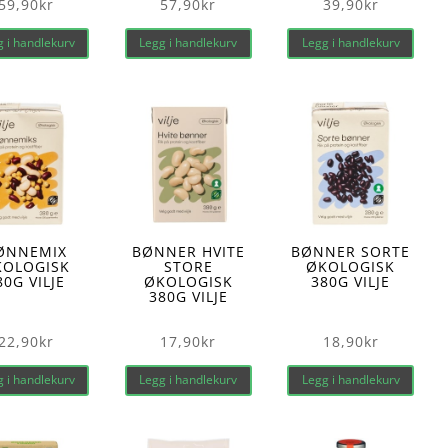
59,90
kr
57,90
kr
39,90
kr
 i handlekurv
Legg i handlekurv
Legg i handlekurv
ØNNEMIX
BØNNER HVITE
BØNNER SORTE
KOLOGISK
STORE
ØKOLOGISK
80G VILJE
ØKOLOGISK
380G VILJE
380G VILJE
22,90
kr
17,90
kr
18,90
kr
 i handlekurv
Legg i handlekurv
Legg i handlekurv