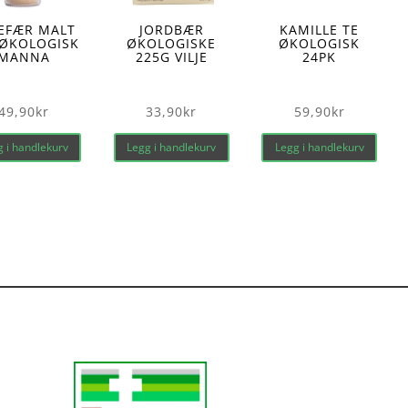
EFÆR MALT
JORDBÆR
KAMILLE TE
 ØKOLOGISK
ØKOLOGISKE
ØKOLOGISK
MANNA
225G VILJE
24PK
49,90
kr
33,90
kr
59,90
kr
 i handlekurv
Legg i handlekurv
Legg i handlekurv