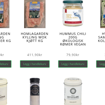
ARDEN
HOMLAGARDEN
HUMMUS CHILI
H
NG
KYLLING WOK
200G
SA
ER KG
KJØTT KG
ØKOLOGISK
KO
RØMER VEGAN
0
kr
411,90
kr
79,90
kr
dlekurv
Legg i handlekurv
Legg i handlekurv
Legg