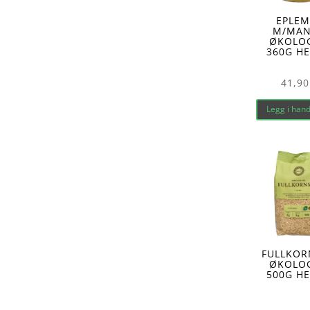
EPLE
M/MA
ØKOLO
360G HE
41,90
Legg i han
FULLKOR
ØKOLO
500G HE