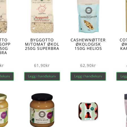
TTO
BYGGOTTO
CASHEWNØTTER
CO
SOPP
M/TOMAT ØKOL
ØKOLOGISK
Ø
50G
250G SUPERBRA
150G HELIOS
KA
BRA
kr
61,90
kr
62,90
kr
dlekurv
Legg i handlekurv
Legg i handlekurv
Legg