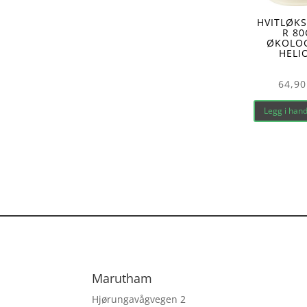
HVITLØKS
R 80
ØKOLO
HELI
64,90
Legg i han
Marutham
Hjørungavågvegen 2