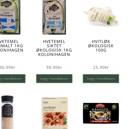
VETEMEL
HVETEMEL
HVITLØK
MMALT 1KG
SIKTET
ØKOLOGISK
LONIHAGEN
ØKOLOGISK 1KG
100G
KOLONIHAGEN
36,90
kr
38,90
kr
25,90
kr
 i handlekurv
Legg i handlekurv
Legg i handlekurv