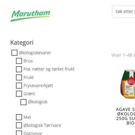
Kategori
Økologiskevarer
Viser 1–48 
Brus
Frø, nøtter og tørket frukt
Frukt
Frysevare/kjøtt
Grønt
Økologisk
AGAVE S
ØKOLO
Mel
250G S
BIO
Økologisk Tørrvare
Ost/smor