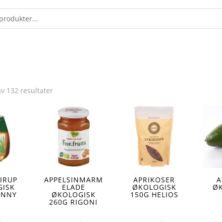
av 132 resultater
IRUP
APPELSINMARM
APRIKOSER
A
GISK
ELADE
ØKOLOGISK
Ø
UNNY
ØKOLOGISK
150G HELIOS
260G RIGONI