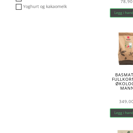
78,90
Yoghurt og kakaomelk
Legg i han
BASMAT
FULLKOR
ØKOLO
MAN
349,0
Legg i han