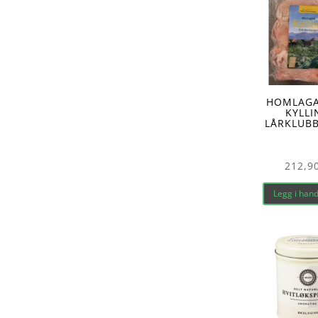
HOMLAG
KYLLI
LÅRKLUBB
212,9
Legg i han