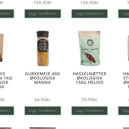
kr
109,90
kr
109,90
kr
dlekurv
Legg i handlekurv
Legg i handlekurv
Legg
IS
GURKEMEIE 40G
HASSELNØTTER
H
N 1KG
ØKOLOGISK
ØKOLOGISK
ST
GISK
MANNA
150G HELIOS
Ø
NA
0
kr
44,90
kr
79,90
kr
dlekurv
Legg i handlekurv
Legg i handlekurv
Legg