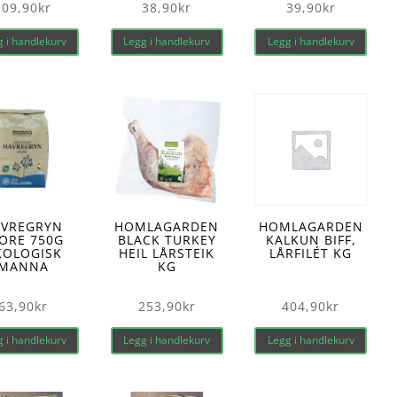
109,90
kr
38,90
kr
39,90
kr
 i handlekurv
Legg i handlekurv
Legg i handlekurv
AVREGRYN
HOMLAGARDEN
HOMLAGARDEN
ORE 750G
BLACK TURKEY
KALKUN BIFF,
KOLOGISK
HEIL LÅRSTEIK
LÅRFILÉT KG
MANNA
KG
63,90
kr
253,90
kr
404,90
kr
 i handlekurv
Legg i handlekurv
Legg i handlekurv