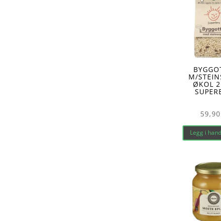
BYGGO
M/STEIN
ØKOL 2
SUPER
59,90
Legg i han