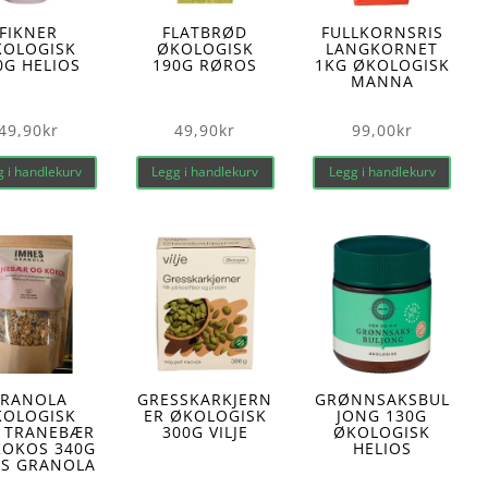
FIKNER
FLATBRØD
FULLKORNSRIS
KOLOGISK
ØKOLOGISK
LANGKORNET
0G HELIOS
190G RØROS
1KG ØKOLOGISK
MANNA
49,90
kr
49,90
kr
99,00
kr
 i handlekurv
Legg i handlekurv
Legg i handlekurv
RANOLA
GRESSKARKJERN
GRØNNSAKSBUL
KOLOGISK
ER ØKOLOGISK
JONG 130G
 TRANEBÆR
300G VILJE
ØKOLOGISK
KOKOS 340G
HELIOS
ES GRANOLA