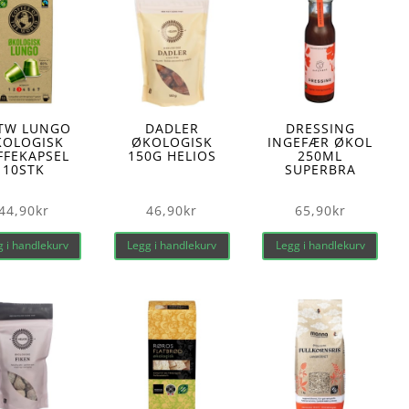
TW LUNGO
DADLER
DRESSING
KOLOGISK
ØKOLOGISK
INGEFÆR ØKOL
FFEKAPSEL
150G HELIOS
250ML
10STK
SUPERBRA
44,90
kr
46,90
kr
65,90
kr
 i handlekurv
Legg i handlekurv
Legg i handlekurv