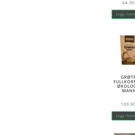
64,90
Legg i han
GRØTR
FULLKOR
ØKOLO
MAN
109,9
Legg i han