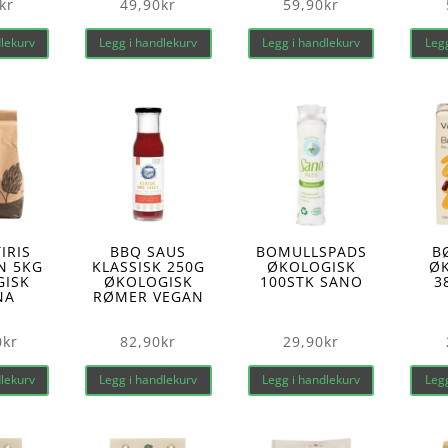
kr
49,90
kr
59,90
kr
dlekurv
Legg i handlekurv
Legg i handlekurv
Legg
IRIS
BBQ SAUS
BOMULLSPADS
B
N 5KG
KLASSISK 250G
ØKOLOGISK
Ø
GISK
ØKOLOGISK
100STK SANO
3
NA
RØMER VEGAN
0
kr
82,90
kr
29,90
kr
dlekurv
Legg i handlekurv
Legg i handlekurv
Legg