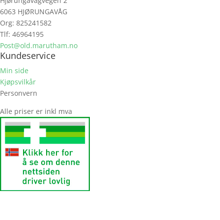
Hjørungavågvegen 2
6063 HJØRUNGAVÅG
Org: 825241582
Tlf: 46964195
Post@old.marutham.no
Kundeservice
Min side
Kjøpsvilkår
Personvern
Alle priser er inkl mva