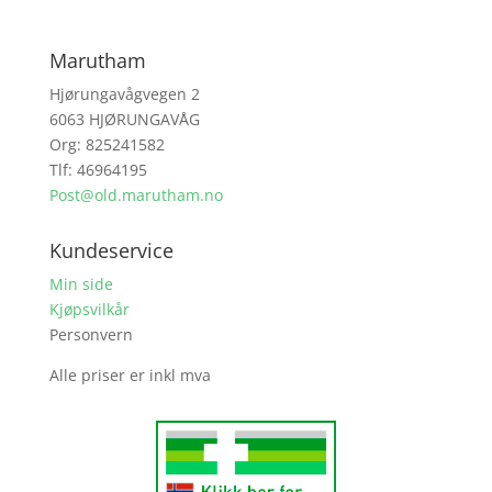
Marutham
Hjørungavågvegen 2
6063 HJØRUNGAVÅG
Org: 825241582
Tlf: 46964195
Post@old.marutham.no
Kundeservice
Min side
Kjøpsvilkår
Personvern
Alle priser er inkl mva