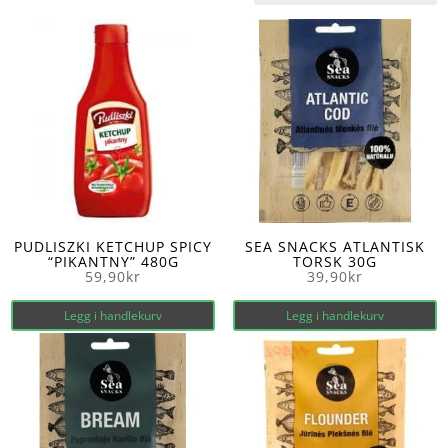
PUDLISZKI KETCHUP SPICY
SEA SNACKS ATLANTISK
“PIKANTNY” 480G
TORSK 30G
59,90
kr
39,90
kr
Legg i handlekurv
Legg i handlekurv