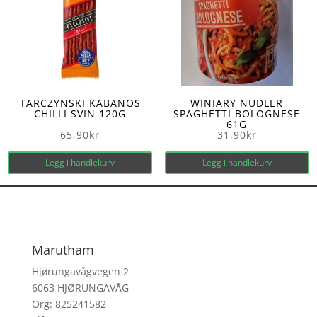
TARCZYNSKI KABANOS
WINIARY NUDLER
CHILLI SVIN 120G
SPAGHETTI BOLOGNESE
61G
65,90
kr
31,90
kr
Legg i handlekurv
Legg i handlekurv
Marutham
Hjørungavågvegen 2
6063 HJØRUNGAVÅG
Org: 825241582