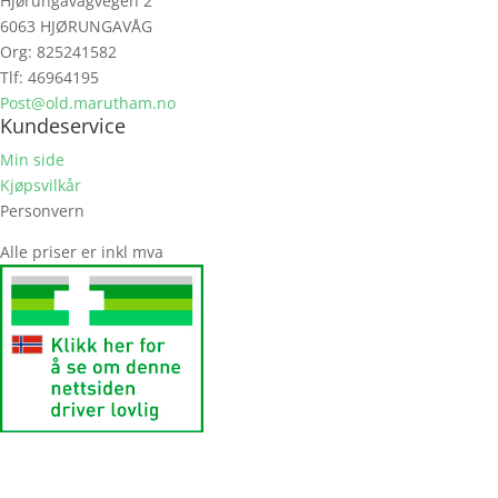
Hjørungavågvegen 2
6063 HJØRUNGAVÅG
Org: 825241582
Tlf: 46964195
Post@old.marutham.no
Kundeservice
Min side
Kjøpsvilkår
Personvern
Alle priser er inkl mva