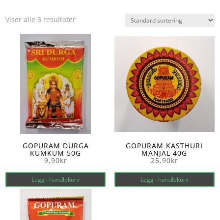
Viser alle 3 resultater
GOPURAM DURGA
GOPURAM KASTHURI
KUMKUM 50G
MANJAL 40G
9,90
kr
25,90
kr
Legg i handlekurv
Legg i handlekurv