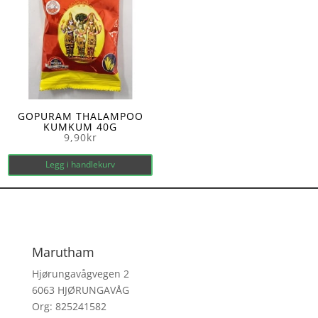
GOPURAM THALAMPOO
KUMKUM 40G
9,90
kr
Legg i handlekurv
Marutham
Hjørungavågvegen 2
6063 HJØRUNGAVÅG
Org: 825241582