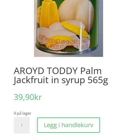
AROYD TODDY Palm
Jackfruit in syrup 565g
39,90
kr
9 på lager
AROYD
Legg i handlekurv
TODDY
Palm