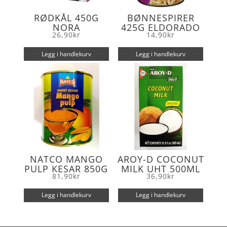
RØDKÅL 450G
BØNNESPIRER
NORA
425G ELDORADO
26,90
kr
14,90
kr
Legg i handlekurv
Legg i handlekurv
NATCO MANGO
AROY-D COCONUT
PULP KESAR 850G
MILK UHT 500ML
81,90
kr
36,90
kr
Legg i handlekurv
Legg i handlekurv