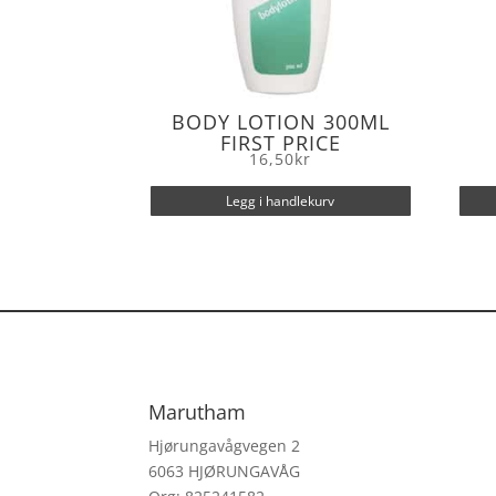
BODY LOTION 300ML
FIRST PRICE
16,50
kr
Legg i handlekurv
Marutham
Hjørungavågvegen 2
6063 HJØRUNGAVÅG