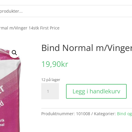
mal m/Vinger 14stk First Price
Bind Normal m/Vinger 
19,90
kr
12 på lager
Bind
Legg i handlekurv
Normal
m/Vinger
14stk
First
Produktnummer:
101008
Kategorier:
Bind o
Price
antall