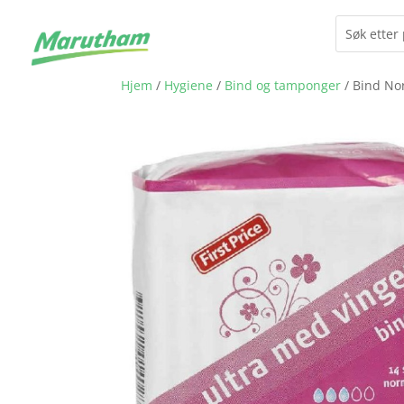
Hjem
/
Hygiene
/
Bind og tamponger
/ Bind Nor