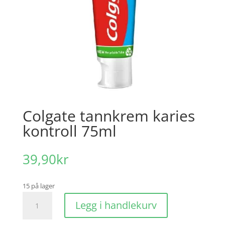
Colgate tannkrem karies
kontroll 75ml
39,90
kr
15 på lager
Colgate
Legg i handlekurv
tannkrem
karies