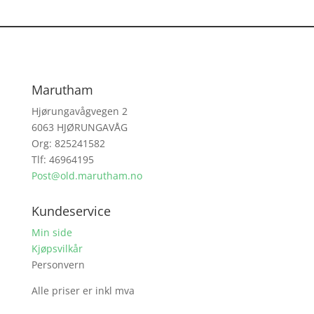
Marutham
Hjørungavågvegen 2
6063 HJØRUNGAVÅG
Org: 825241582
Tlf: 46964195
Post@old.marutham.no
Kundeservice
Min side
Kjøpsvilkår
Personvern
Alle priser er inkl mva