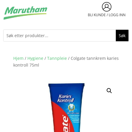
BLI KUNDE / LOGG INN
Hjem
/
Hygiene
/
Tannpleie
/ Colgate tannkrem karies
kontroll 75ml