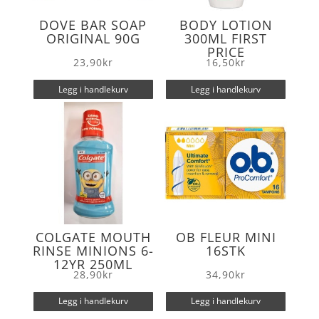
DOVE BAR SOAP
BODY LOTION
ORIGINAL 90G
300ML FIRST
PRICE
23,90
kr
16,50
kr
Legg i handlekurv
Legg i handlekurv
COLGATE MOUTH
OB FLEUR MINI
RINSE MINIONS 6-
16STK
12YR 250ML
28,90
kr
34,90
kr
Legg i handlekurv
Legg i handlekurv