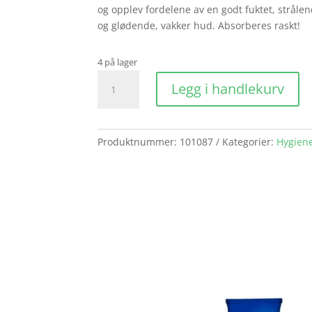
og opplev fordelene av en godt fuktet, strålen
og glødende, vakker hud. Absorberes raskt!
4 på lager
Nivea
Legg i handlekurv
Sun
Protect&
Moist
Spray
Produktnummer:
101087
Kategorier:
Hygien
Spf15
200ml
antall