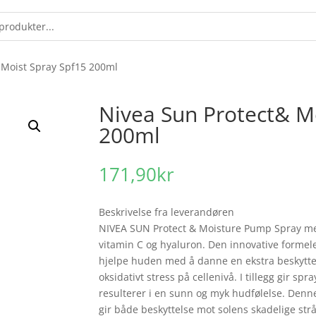
 Moist Spray Spf15 200ml
Nivea Sun Protect& M
200ml
171,90
kr
Beskrivelse fra leverandøren
NIVEA SUN Protect & Moisture Pump Spray m
vitamin C og hyaluron. Den innovative formelen
hjelpe huden med å danne en ekstra beskyttel
oksidativt stress på cellenivå. I tillegg gir s
resulterer i en sunn og myk hudfølelse. Denne
gir både beskyttelse mot solens skadelige strå