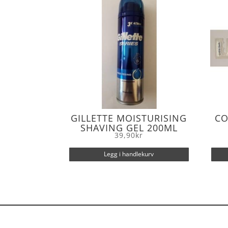
k
GILLETTE MOISTURISING
CO
SHAVING GEL 200ML
39,90
kr
Legg i handlekurv