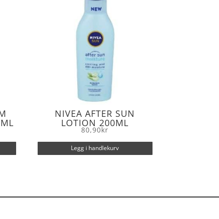
EM
NIVEA AFTER SUN
5ML
LOTION 200ML
80,90
kr
Legg i handlekurv