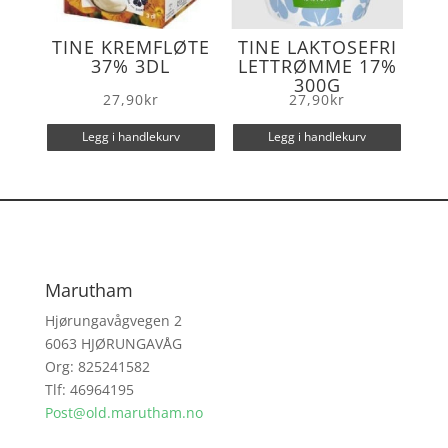
TINE KREMFLØTE
TINE LAKTOSEFRI
37% 3DL
LETTRØMME 17%
300G
27,90
kr
27,90
kr
Legg i handlekurv
Legg i handlekurv
Marutham
Hjørungavågvegen 2
6063 HJØRUNGAVÅG
Org: 825241582
Tlf: 46964195
Post@old.marutham.no