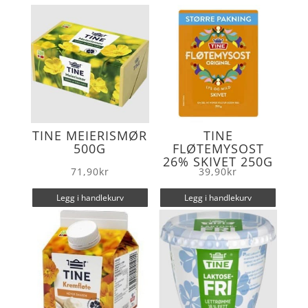
o
r
k
TINE MEIERISMØR
TINE
500G
FLØTEMYSOST
26% SKIVET 250G
71,90
kr
39,90
kr
Legg i handlekurv
Legg i handlekurv