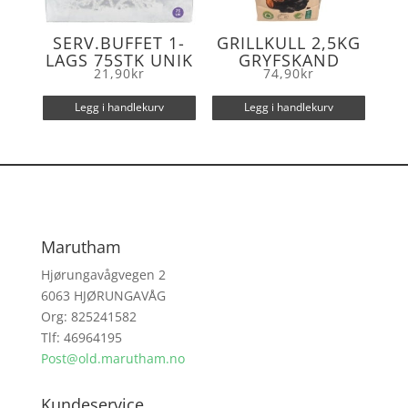
SERV.BUFFET 1-
GRILLKULL 2,5KG
LAGS 75STK UNIK
GRYFSKAND
21,90
kr
74,90
kr
Legg i handlekurv
Legg i handlekurv
Marutham
Hjørungavågvegen 2
6063 HJØRUNGAVÅG
Org: 825241582
Tlf: 46964195
Post@old.marutham.no
Kundeservice