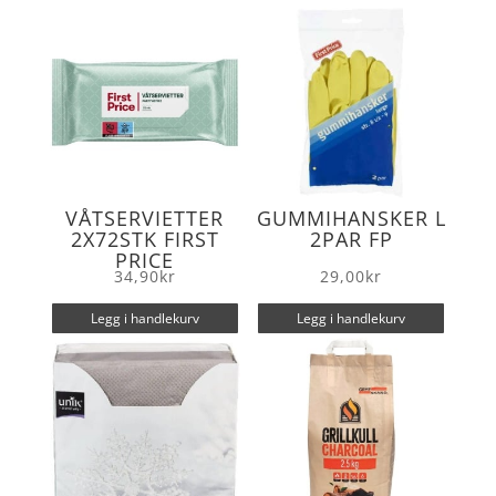
o
r
k
VÅTSERVIETTER
GUMMIHANSKER L
2X72STK FIRST
2PAR FP
PRICE
34,90
kr
29,00
kr
Legg i handlekurv
Legg i handlekurv