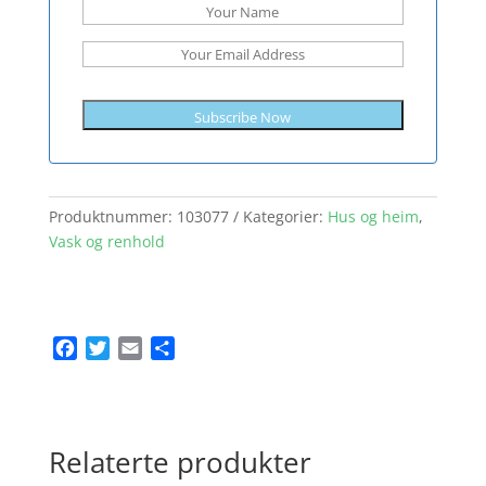
Subscribe Now
Produktnummer:
103077
Kategorier:
Hus og heim
,
Vask og renhold
F
T
E
S
a
w
m
h
c
i
a
a
e
t
i
r
b
t
l
e
Relaterte produkter
o
e