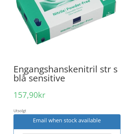
Engangshanskenitril str s
blå sensitive
157,90
kr
Utsolgt
Email when stock available