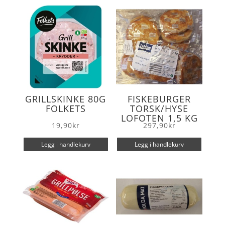
o
r
k
GRILLSKINKE 80G
FISKEBURGER
FOLKETS
TORSK/HYSE
LOFOTEN 1,5 KG
19,90
kr
297,90
kr
Legg i handlekurv
Legg i handlekurv