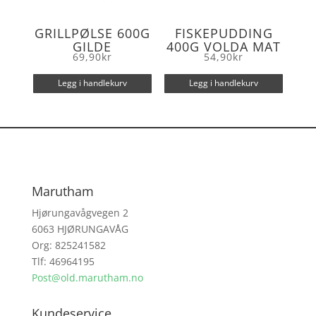
GRILLPØLSE 600G
FISKEPUDDING
GILDE
400G VOLDA MAT
69,90
kr
54,90
kr
Legg i handlekurv
Legg i handlekurv
Marutham
Hjørungavågvegen 2
6063 HJØRUNGAVÅG
Org: 825241582
Tlf: 46964195
Post@old.marutham.no
Kundeservice