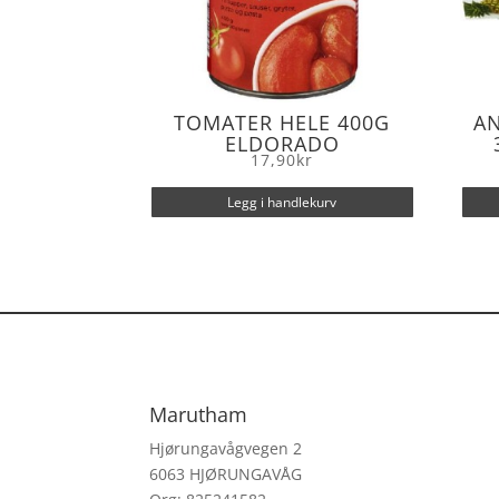
TOMATER HELE 400G
AN
ELDORADO
17,90
kr
Legg i handlekurv
Marutham
Hjørungavågvegen 2
6063 HJØRUNGAVÅG