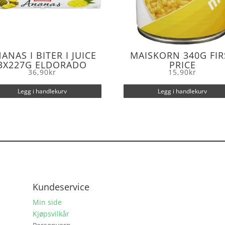
ANAS I BITER I JUICE
MAISKORN 340G FIR
3X227G ELDORADO
PRICE
36,90
kr
15,90
kr
Legg i handlekurv
Legg i handlekurv
Kundeservice
Min side
Kjøpsvilkår