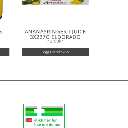
ST
ANANASRINGER I JUICE
3X227G ELDORADO
43,90
kr
Legg i handlekurv