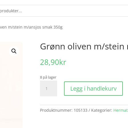
iven m/stein m/ansjos smak 350g
Grønn oliven m/stein
28,90
kr
8 på lager
Grønn
Legg i handlekurv
oliven
m/stein
m/ansjos
smak
Produktnummer:
105133
Kategorier:
Hermat
350g
antall