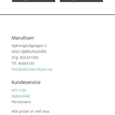
Marutham
Hjørungavågvegen 2
6063 HJØRUNGAVÅG
Org: 825241582
Tlf: 46964195
Post@old.marutham.no
Kundeservice
Min side
Kjøpsvilkår
Personvern
Alle priser er inkl mva