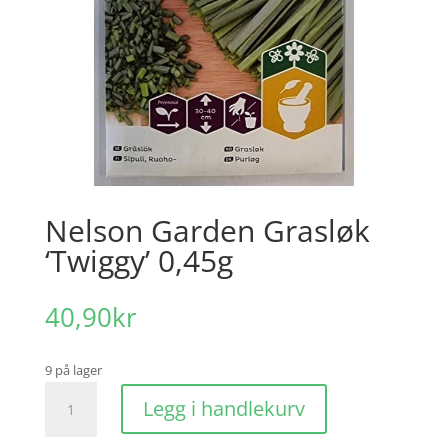
Nelson Garden Grasløk
‘Twiggy’ 0,45g
40,90
kr
9 på lager
Nelson
Legg i handlekurv
Garden
Grasløk