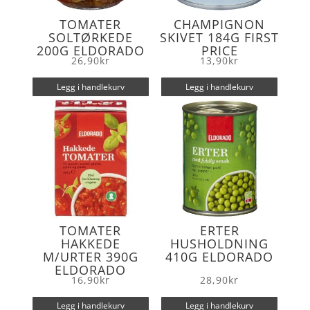
TOMATER
CHAMPIGNON
SOLTØRKEDE
SKIVET 184G FIRST
200G ELDORADO
PRICE
26,90
kr
13,90
kr
Legg i handlekurv
Legg i handlekurv
TOMATER
ERTER
HAKKEDE
HUSHOLDNING
M/URTER 390G
410G ELDORADO
ELDORADO
16,90
kr
28,90
kr
Legg i handlekurv
Legg i handlekurv