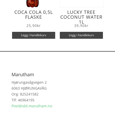
COCA COLA 0,5L
LUCKY TREE
FLASKE
COCONUT WATER
1L
25,90
kr
39,90
kr
Legg i handlekurv
Legg i handlekurv
Marutham
Hjørungavågvegen 2
6063 HJØRUNGAVÅG
Org: 825241582
Tlf: 46964195
Post@old.marutham.no