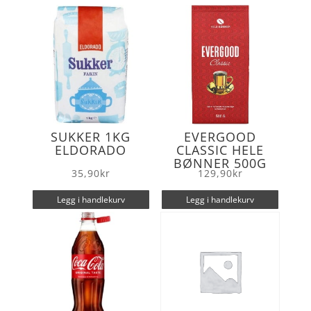
o
r
k
SUKKER 1KG
EVERGOOD
ELDORADO
CLASSIC HELE
BØNNER 500G
35,90
kr
129,90
kr
Legg i handlekurv
Legg i handlekurv