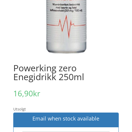
Powerking zero
Enegidrikk 250ml
16,90
kr
Utsolgt
Email when stock available