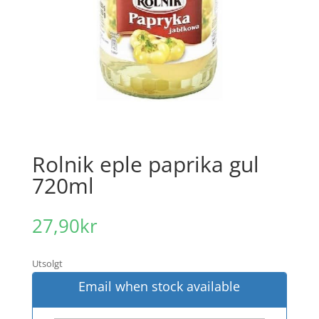
Rolnik eple paprika gul
720ml
27,90
kr
Utsolgt
Email when stock available