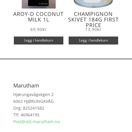
AROY-D COCONUT
CHAMPIGNON
MILK 1L
SKIVET 184G FIRST
PRICE
69,90
kr
13,90
kr
Legg i handlekurv
Legg i handlekurv
Marutham
Hjørungavågvegen 2
6063 HJØRUNGAVÅG
Org: 825241582
Tlf: 46964195
Post@old.marutham.no