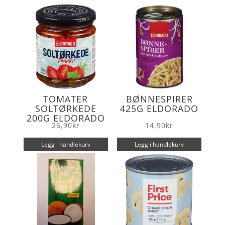
o
r
k
TOMATER
BØNNESPIRER
SOLTØRKEDE
425G ELDORADO
200G ELDORADO
26,90
kr
14,90
kr
Legg i handlekurv
Legg i handlekurv