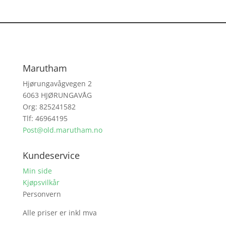
Marutham
Hjørungavågvegen 2
6063 HJØRUNGAVÅG
Org: 825241582
Tlf: 46964195
Post@old.marutham.no
Kundeservice
Min side
Kjøpsvilkår
Personvern
Alle priser er inkl mva