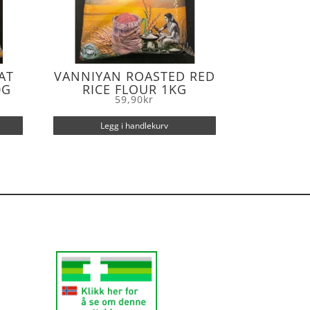
AT
VANNIYAN ROASTED RED
0G
RICE FLOUR 1KG
59,90
kr
Legg i handlekurv