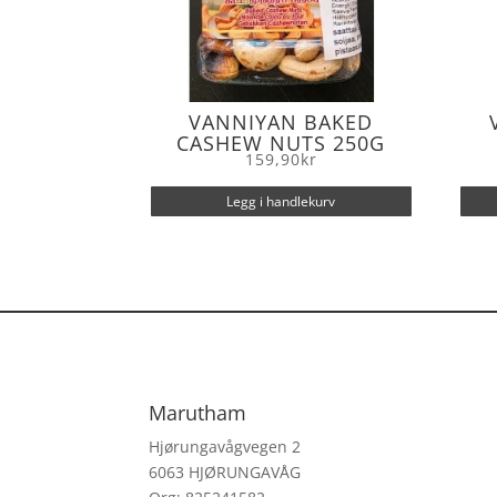
VANNIYAN BAKED
CASHEW NUTS 250G
159,90
kr
Legg i handlekurv
Marutham
Hjørungavågvegen 2
6063 HJØRUNGAVÅG