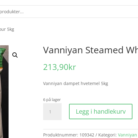
our 5kg
Vanniyan Steamed Wh
213,90
kr
Vanniyan dampet hvetemel 5kg
6 på lager
Vanniyan
Legg i handlekurv
Steamed
Wheat
Flour
5kg
Produktnummer:
109342
Kategori:
Vanniyan