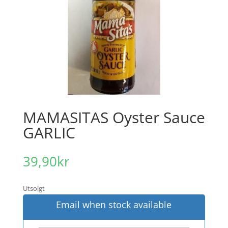
MAMASITAS Oyster Sauce
GARLIC
39,90
kr
Utsolgt
Email when stock available