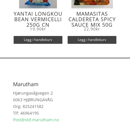
YANTAI LONGKOU
MAMASITAS
BEAN VERMICELLI
CALDERETA SPICY
250G CN
SAUCE MIX 50G
19,90
kr
22,90
kr
Legg i handlekurv
Legg i handlekurv
Marutham
Hjørungavågvegen 2
6063 HJØRUNGAVÅG
Org: 825241582
Tlf: 46964195
Post@old.marutham.no