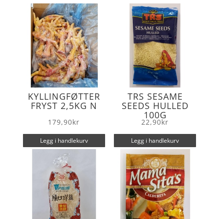
o
r
k
KYLLINGFØTTER
TRS SESAME
FRYST 2,5KG N
SEEDS HULLED
100G
179,90
kr
22,90
kr
Legg i handlekurv
Legg i handlekurv