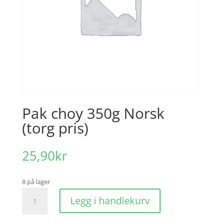
Pak choy 350g Norsk
(torg pris)
25,90
kr
8 på lager
Pak
Legg i handlekurv
choy
350g