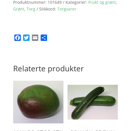
Produktnummer:
101649
Kategorier:
Frukt og grønt
,
Grønt
,
Torg
Stikkord:
Torgvarer
F
T
E
S
a
w
m
h
c
i
a
a
e
t
i
r
b
t
l
e
Relaterte produkter
o
e
o
r
k