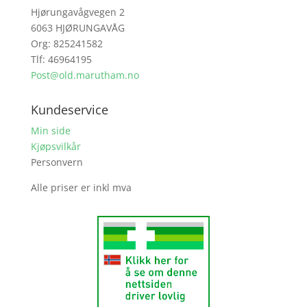
Hjørungavågvegen 2
6063 HJØRUNGAVÅG
Org: 825241582
Tlf: 46964195
Post@old.marutham.no
Kundeservice
Min side
Kjøpsvilkår
Personvern
Alle priser er inkl mva