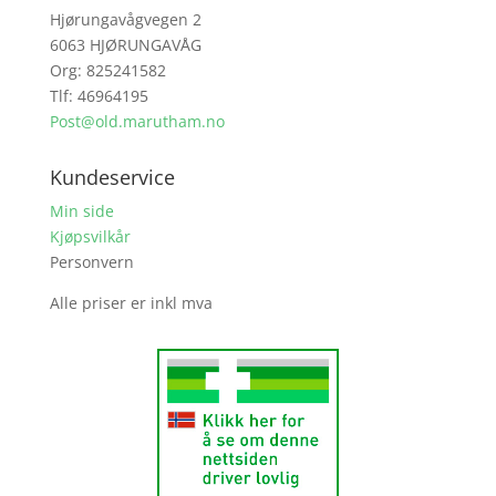
Hjørungavågvegen 2
6063 HJØRUNGAVÅG
Org: 825241582
Tlf: 46964195
Post@old.marutham.no
Kundeservice
Min side
Kjøpsvilkår
Personvern
Alle priser er inkl mva