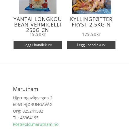
YANTAI LONGKOU
KYLLINGFØTTER
BEAN VERMICELLI
FRYST 2,5KG N
250G CN
19,90
kr
179,90
kr
Legg i handlekurv
Legg i handlekurv
Marutham
Hjørungavågvegen 2
6063 HJØRUNGAVÅG
Org: 825241582
Tlf: 46964195
Post@old.marutham.no