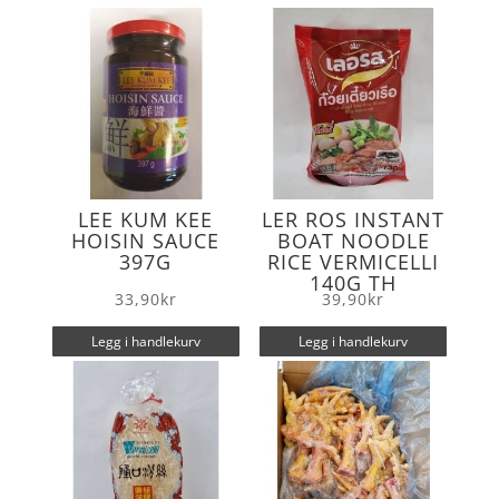
o
r
k
LEE KUM KEE
LER ROS INSTANT
HOISIN SAUCE
BOAT NOODLE
397G
RICE VERMICELLI
140G TH
33,90
kr
39,90
kr
Legg i handlekurv
Legg i handlekurv