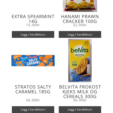
EXTRA SPEARMINT
HANAMI PRAWN
14G
CRACKER 100G
15,90
kr
32,90
kr
Legg i handlekurv
Legg i handlekurv
STRATOS SALTY
BELVITA FROKOST
CARAMEL 185G
KJEKS MILK OG
CEREALS 300G
56,90
kr
36,90
kr
Legg i handlekurv
Legg i handlekurv