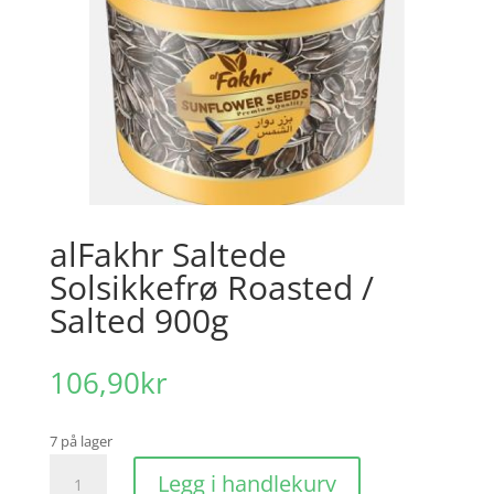
alFakhr Saltede
Solsikkefrø Roasted /
Salted 900g
106,90
kr
7 på lager
alFakhr
Legg i handlekurv
Saltede