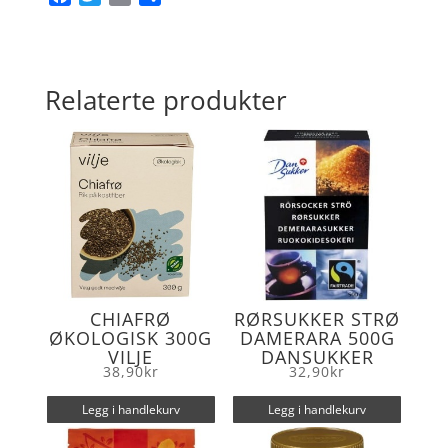
a
w
m
h
c
i
a
a
e
t
i
r
b
t
l
e
Relaterte produkter
o
e
o
r
k
CHIAFRØ
RØRSUKKER STRØ
ØKOLOGISK 300G
DAMERARA 500G
VILJE
DANSUKKER
38,90
kr
32,90
kr
Legg i handlekurv
Legg i handlekurv