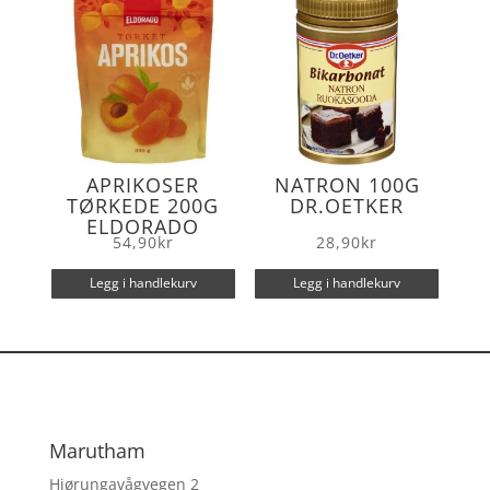
APRIKOSER
NATRON 100G
TØRKEDE 200G
DR.OETKER
ELDORADO
54,90
kr
28,90
kr
Legg i handlekurv
Legg i handlekurv
Marutham
Hjørungavågvegen 2