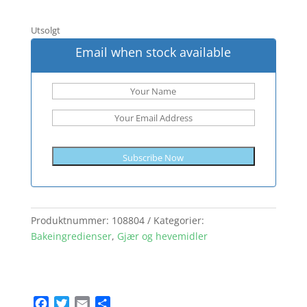
Utsolgt
Email when stock available
Subscribe Now
Produktnummer:
108804
Kategorier:
Bakeingredienser
,
Gjær og hevemidler
F
T
E
S