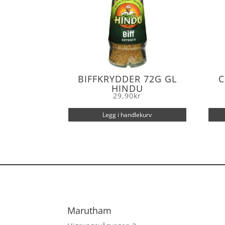
BIFFKRYDDER 72G GL
C
HINDU
29,90
kr
Legg i handlekurv
Marutham