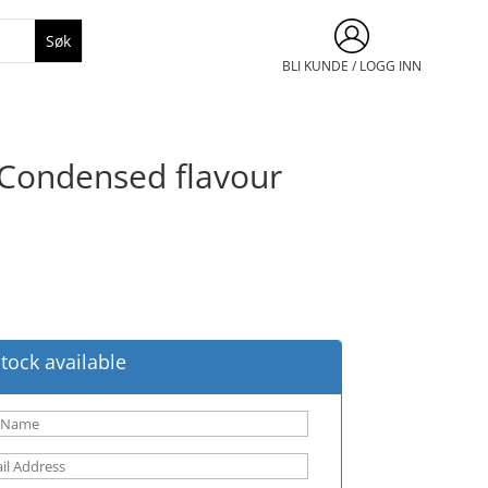
BLI KUNDE / LOGG INN
ondensed flavour
tock available