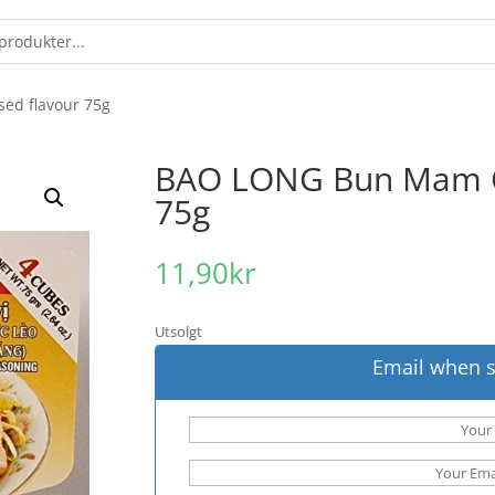
d flavour 75g
BAO LONG Bun Mam C
75g
11,90
kr
Utsolgt
Email when s