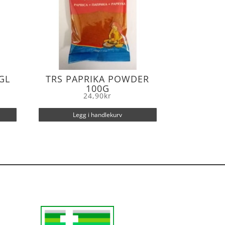
GL
TRS PAPRIKA POWDER
100G
24,90
kr
Legg i handlekurv