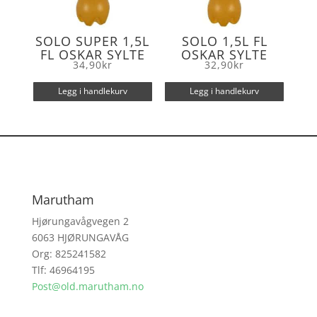
SOLO SUPER 1,5L
SOLO 1,5L FL
FL OSKAR SYLTE
OSKAR SYLTE
34,90
kr
32,90
kr
Legg i handlekurv
Legg i handlekurv
Marutham
Hjørungavågvegen 2
6063 HJØRUNGAVÅG
Org: 825241582
Tlf: 46964195
Post@old.marutham.no