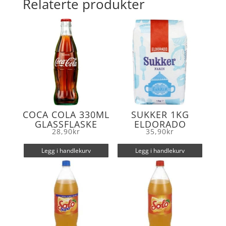
Relaterte produkter
o
e
o
r
k
COCA COLA 330ML
SUKKER 1KG
GLASSFLASKE
ELDORADO
28,90
kr
35,90
kr
Legg i handlekurv
Legg i handlekurv