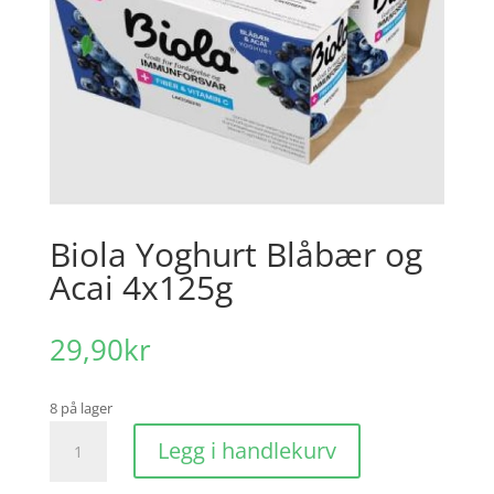
Biola Yoghurt Blåbær og
Acai 4x125g
29,90
kr
8 på lager
Biola
Legg i handlekurv
Yoghurt
Blåbær