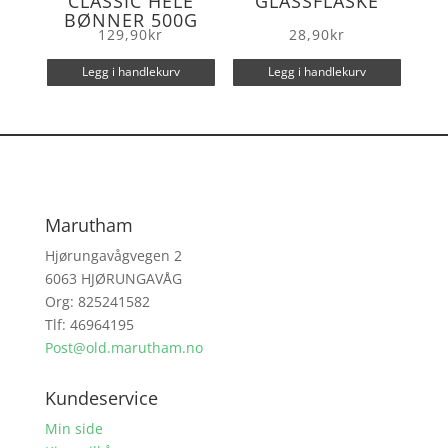
CLASSIC HELE
GLASSFLASKE
BØNNER 500G
129,90
kr
28,90
kr
Legg i handlekurv
Legg i handlekurv
Marutham
Hjørungavågvegen 2
6063 HJØRUNGAVÅG
Org: 825241582
Tlf: 46964195
Post@old.marutham.no
Kundeservice
Min side