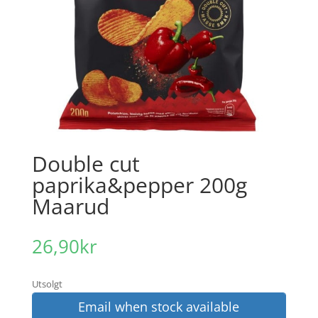
Double cut
paprika&pepper 200g
Maarud
26,90
kr
Utsolgt
Email when stock available