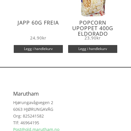
JAPP 60G FREIA
POPCORN
UPOPPET 400G
ELDORADO
24,90
kr
23,90
kr
Legg i handlekurv
Legg i handlekurv
Marutham
Hjørungavågvegen 2
6063 HJØRUNGAVÅG
Org: 825241582
Tlf: 46964195
Post@old.marutham.no