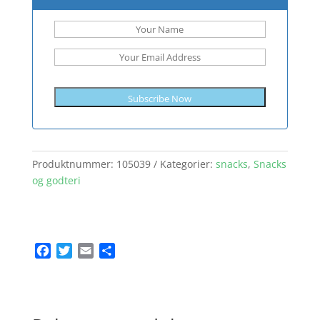
Subscribe Now
Produktnummer:
105039
Kategorier:
snacks
,
Snacks
og godteri
F
T
E
S
a
w
m
h
c
i
a
a
e
t
i
r
b
t
l
e