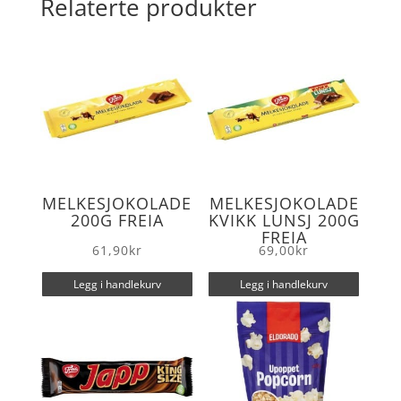
Relaterte produkter
o
e
o
r
k
MELKESJOKOLADE
MELKESJOKOLADE
200G FREIA
KVIKK LUNSJ 200G
FREIA
61,90
kr
69,00
kr
Legg i handlekurv
Legg i handlekurv