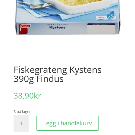
Fiskegrateng Kystens
390g Findus
38,90
kr
3 på lager
Fiskegrateng
Legg i handlekurv
Kystens
390g