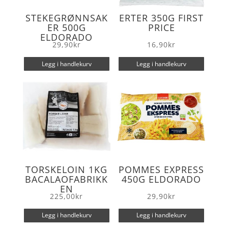
STEKEGRØNNSAK
ERTER 350G FIRST
ER 500G
PRICE
ELDORADO
29,90
kr
16,90
kr
Legg i handlekurv
Legg i handlekurv
TORSKELOIN 1KG
POMMES EXPRESS
BACALAOFABRIKK
450G ELDORADO
EN
225,00
kr
29,90
kr
Legg i handlekurv
Legg i handlekurv