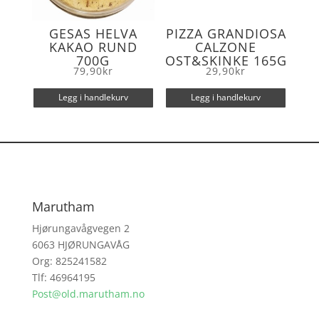
GESAS HELVA
PIZZA GRANDIOSA
KAKAO RUND
CALZONE
700G
OST&SKINKE 165G
79,90
kr
29,90
kr
Legg i handlekurv
Legg i handlekurv
Marutham
Hjørungavågvegen 2
6063 HJØRUNGAVÅG
Org: 825241582
Tlf: 46964195
Post@old.marutham.no