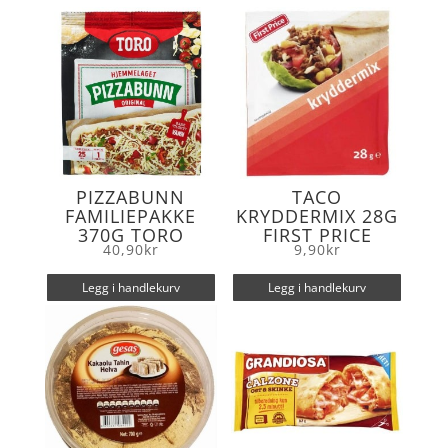
o
r
k
PIZZABUNN
TACO
FAMILIEPAKKE
KRYDDERMIX 28G
370G TORO
FIRST PRICE
40,90
kr
9,90
kr
Legg i handlekurv
Legg i handlekurv