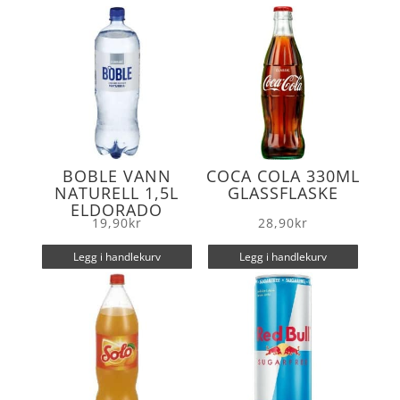
o
r
k
BOBLE VANN
COCA COLA 330ML
NATURELL 1,5L
GLASSFLASKE
ELDORADO
19,90
kr
28,90
kr
Legg i handlekurv
Legg i handlekurv