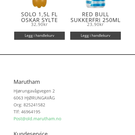
SOLO 1,5L FL
RED BULL
OSKAR SYLTE
SUKKERFRI 250ML
32,90
kr
23,90
kr
Legg i handlekurv
Legg i handlekurv
Marutham
Hjørungavågvegen 2
6063 HJØRUNGAVÅG
Org: 825241582
Tlf: 46964195
Post@old.marutham.no
Kundeservice