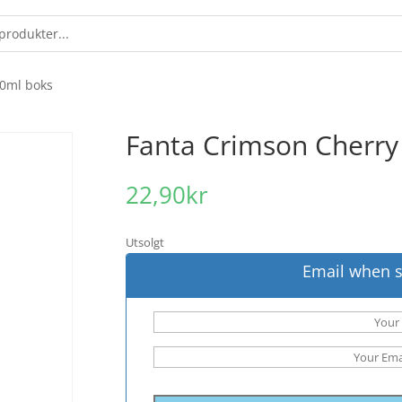
30ml boks
Fanta Crimson Cherry
22,90
kr
Utsolgt
Email when s