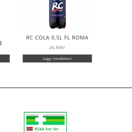
RC COLA 0,5L FL ROMA
E
26,90
kr
Legg i handlekurv