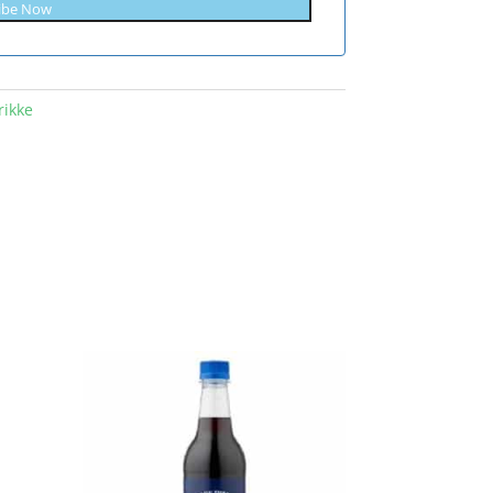
ibe Now
rikke