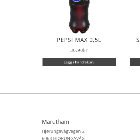
PEPSI MAX 0,5L
S
30,90
kr
Legg i handlekurv
Marutham
Hjørungavågvegen 2
6063 HJØRUNGAVÅG